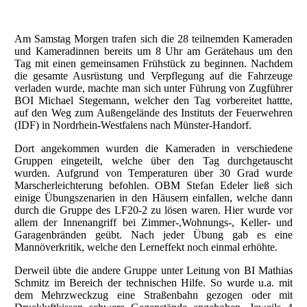
Am Samstag Morgen trafen sich die 28 teilnemden Kameraden
und Kameradinnen bereits um 8 Uhr am Gerätehaus um den
Tag mit einen gemeinsamen Frühstück zu beginnen. Nachdem
die gesamte Ausrüstung und Verpflegung auf die Fahrzeuge
verladen wurde, machte man sich unter Führung von Zugführer
BOI Michael Stegemann, welcher den Tag vorbereitet hattte,
auf den Weg zum Außengelände des Instituts der Feuerwehren
(IDF) in Nordrhein-Westfalens nach Münster-Handorf.
Dort angekommen wurden die Kameraden in verschiedene
Gruppen eingeteilt, welche über den Tag durchgetauscht
wurden. Aufgrund von Temperaturen über 30 Grad wurde
Marscherleichterung befohlen. OBM Stefan Edeler ließ sich
einige Übungszenarien in den Häusern einfallen, welche dann
durch die Gruppe des LF20-2 zu lösen waren. Hier wurde vor
allem der Innenangriff bei Zimmer-,Wohnungs-, Keller- und
Garagenbränden geübt. Nach jeder Übung gab es eine
Mannöverkritik, welche den Lerneffekt noch einmal erhöhte.
Derweil übte die andere Gruppe unter Leitung von BI Mathias
Schmitz im Bereich der technischen Hilfe. So wurde u.a. mit
dem Mehrzweckzug eine Straßenbahn gezogen oder mit