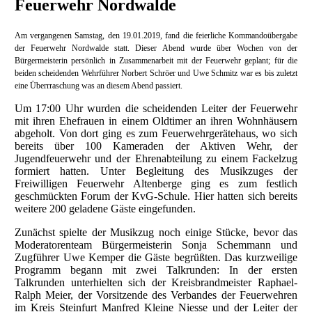
Feuerwehr Nordwalde
Am vergangenen Samstag, den 19.01.2019, fand die feierliche Kommandoübergabe
der Feuerwehr Nordwalde statt. Dieser Abend wurde über Wochen von der
Bürgermeisterin persönlich in Zusammenarbeit mit der Feuerwehr geplant; für die
beiden scheidenden Wehrführer Norbert Schröer und Uwe Schmitz war es bis zuletzt
eine Überrraschung was an diesem Abend passiert.
Um 17:00 Uhr wurden die scheidenden Leiter der Feuerwehr
mit ihren Ehefrauen in einem Oldtimer an ihren Wohnhäusern
abgeholt. Von dort ging es zum Feuerwehrgerätehaus, wo sich
bereits über 100 Kameraden der Aktiven Wehr, der
Jugendfeuerwehr und der Ehrenabteilung zu einem Fackelzug
formiert hatten. Unter Begleitung des Musikzuges der
Freiwilligen Feuerwehr Altenberge ging es zum festlich
geschmückten Forum der KvG-Schule. Hier hatten sich bereits
weitere 200 geladene Gäste eingefunden.
Zunächst spielte der Musikzug noch einige Stücke, bevor das
Moderatorenteam Bürgermeisterin Sonja Schemmann und
Zugführer Uwe Kemper die Gäste begrüßten. Das kurzweilige
Programm begann mit zwei Talkrunden: In der ersten
Talkrunden unterhielten sich der Kreisbrandmeister Raphael-
Ralph Meier, der Vorsitzende des Verbandes der Feuerwehren
im Kreis Steinfurt Manfred Kleine Niesse und der Leiter der