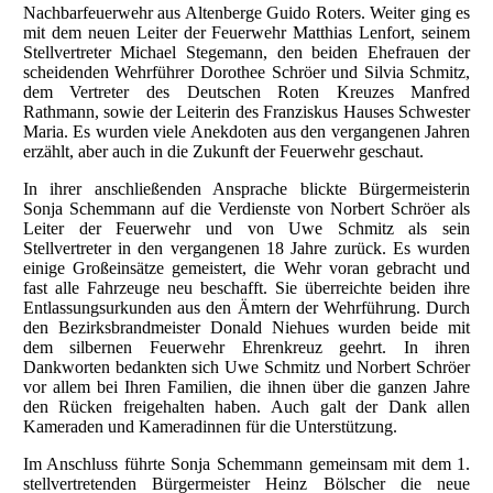
Nachbarfeuerwehr aus Altenberge Guido Roters. Weiter ging es
mit dem neuen Leiter der Feuerwehr Matthias Lenfort, seinem
Stellvertreter Michael Stegemann, den beiden Ehefrauen der
scheidenden Wehrführer Dorothee Schröer und Silvia Schmitz,
dem Vertreter des Deutschen Roten Kreuzes Manfred
Rathmann, sowie der Leiterin des Franziskus Hauses Schwester
Maria. Es wurden viele Anekdoten aus den vergangenen Jahren
erzählt, aber auch in die Zukunft der Feuerwehr geschaut.
In ihrer anschließenden Ansprache blickte Bürgermeisterin
Sonja Schemmann auf die Verdienste von Norbert Schröer als
Leiter der Feuerwehr und von Uwe Schmitz als sein
Stellvertreter in den vergangenen 18 Jahre zurück. Es wurden
einige Großeinsätze gemeistert, die Wehr voran gebracht und
fast alle Fahrzeuge neu beschafft. Sie überreichte beiden ihre
Entlassungsurkunden aus den Ämtern der Wehrführung. Durch
den Bezirksbrandmeister Donald Niehues wurden beide mit
dem silbernen Feuerwehr Ehrenkreuz geehrt. In ihren
Dankworten bedankten sich Uwe Schmitz und Norbert Schröer
vor allem bei Ihren Familien, die ihnen über die ganzen Jahre
den Rücken freigehalten haben. Auch galt der Dank allen
Kameraden und Kameradinnen für die Unterstützung.
Im Anschluss führte Sonja Schemmann gemeinsam mit dem 1.
stellvertretenden Bürgermeister Heinz Bölscher die neue